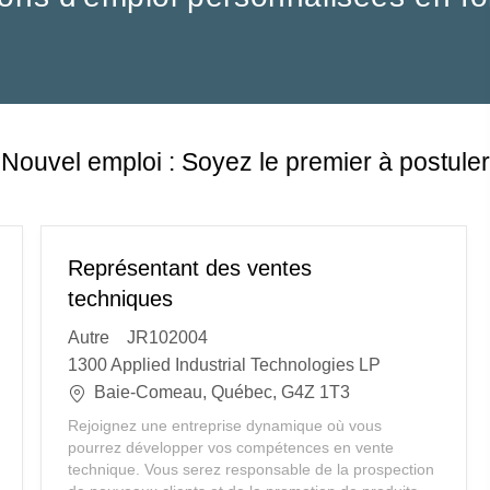
Nouvel emploi : Soyez le premier à postuler
Représentant des ventes
techniques
C
Autre
JR102004
a
1300 Applied Industrial Technologies LP
t
E
Baie-Comeau, Québec, G4Z 1T3
e
m
Rejoignez une entreprise dynamique où vous
g
p
pourrez développer vos compétences en vente
o
l
technique. Vous serez responsable de la prospection