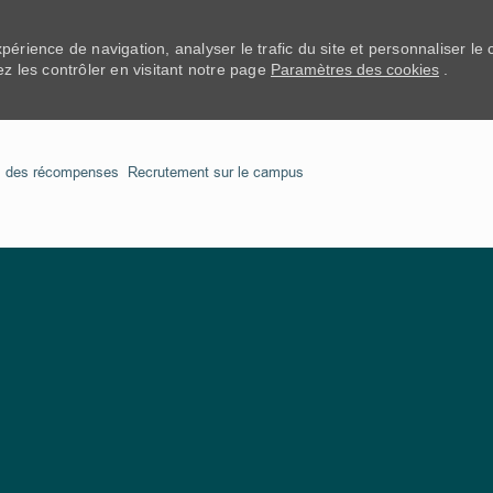
xpérience de navigation, analyser le trafic du site et personnaliser l
 les contrôler en visitant notre page
Paramètres des cookies
.
Skip to main content
l des récompenses
Recrutement sur le campus