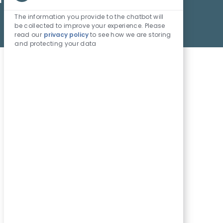
Sons
Commencer
de
The information you provide to the chatbot will
chatbot
be collected to improve your experience. Please
read our
privacy policy
to see how we are storing
activés
and protecting your data