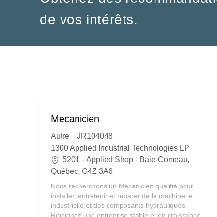
de vos intérêts.
Mecanicien
C
Autre
JR104048
a
1300 Applied Industrial Technologies LP
t
E
5201 - Applied Shop - Baie-Comeau,
e
m
Québec, G4Z 3A6
g
p
Nous recherchons un Mécanicien qualifié pour
o
l
installer, entretenir et réparer de la machinerie
r
a
industrielle et des composants hydrauliques.
Rejoignez une entreprise stable et en croissance,
y