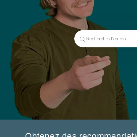
Search
for
Job
Title
Obtenez des recommandatio