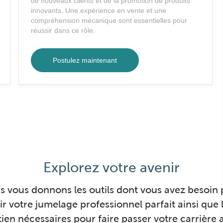
de nouveaux clients et de la promotion de produits
r
a
innovants. Une expérience en vente et une
y
c
compréhension mécanique sont essentielles pour
e
réussir dans ce rôle.
m
e
Représentant des ventes techniq
Postulez maintenant
n
t
Explorez votre avenir
 vous donnons les outils dont vous avez besoin
r votre jumelage professionnel parfait ainsi que l
tien nécessaires pour faire passer votre carrière