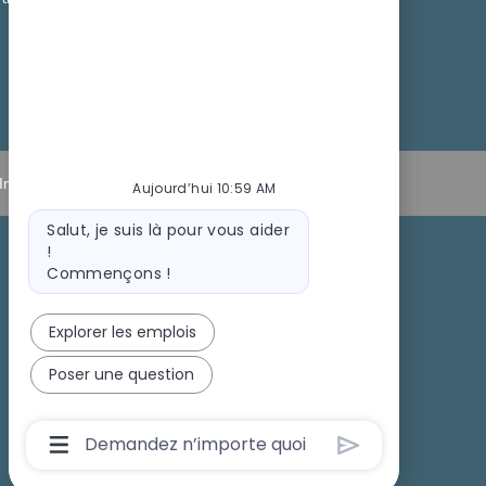
Informations personnelles
Aujourd’hui 10:59 AM
Message
Salut, je suis là pour vous aider
du
!
bot
Commençons !
Recrutement sur les campus
Explorer les emplois
Poser une question
Boîte
De
Saisie