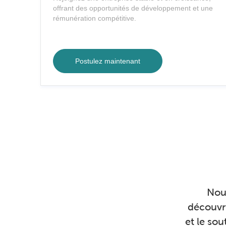
c
offrant des opportunités de développement et une
e
rémunération compétitive.
m
e
n
Mecanicien
t
Postulez maintenant
Nous
découvri
et le sou