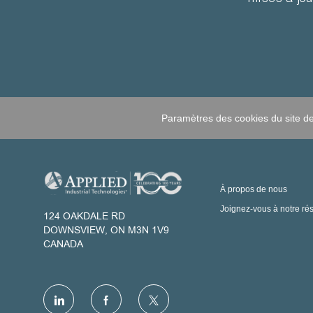
Paramètres des cookies du site de
À propos de nous
Joignez-vous à notre ré
124 OAKDALE RD
DOWNSVIEW, ON M3N 1V9
CANADA
follow