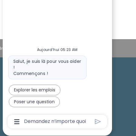
Informations personnelles
Aujourd’hui 05:23 AM
Message
Salut, je suis là pour vous aider
du
!
bot
Commençons !
Recrutement sur les campus
Explorer les emplois
Poser une question
Boîte
De
Saisie
De