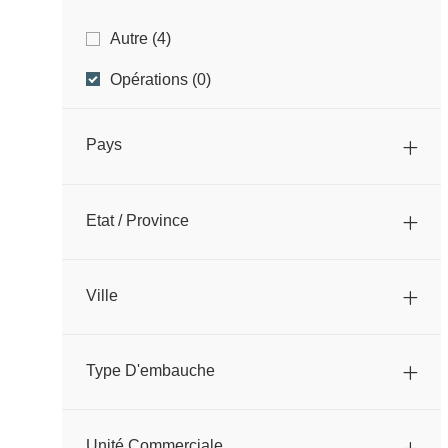
Catégorie
E
Autre
(
4
)
M
Opérations
(
0
)
P
L
O
Pays
I
S
Etat / Province
Ville
Type D'embauche
Unité Commerciale