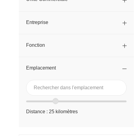
Entreprise
Fonction
Emplacement
Rechercher
Rechercher
dans
dans
Curseur
l’emplacement
l'emplacement
de
Distance :
25
kilomètres
plage
d’emplacement