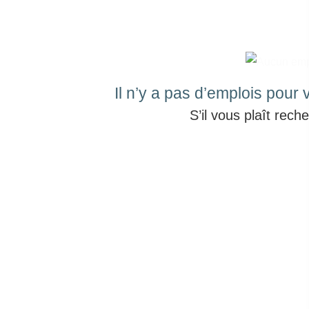
la
liste
ci-
dessous
Il n’y a pas d’emplois pour 
S’il vous plaît rec