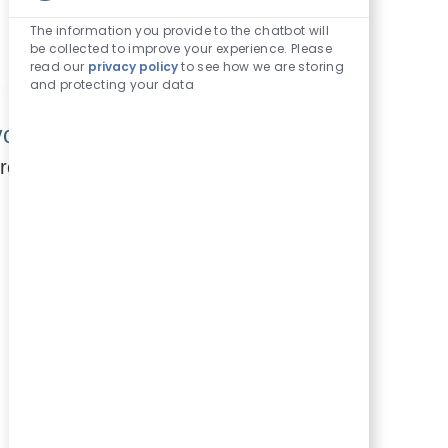
Sons
de
The information you provide to the chatbot will
chatbot
be collected to improve your experience. Please
read our
privacy policy
to see how we are storing
activés
and protecting your data
vos critères de recherche.
hercher à nouveau.