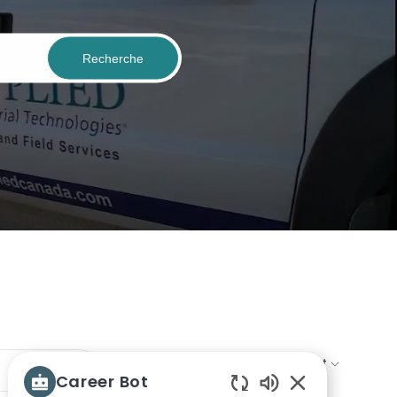
Recherche
Triez par:
Career Bot