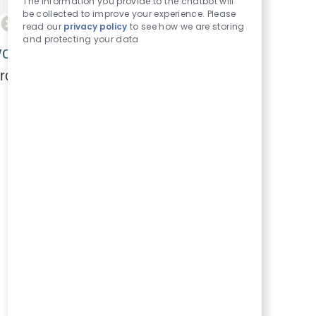
de
The information you provide to the chatbot will
chatbot
be collected to improve your experience. Please
read our
privacy policy
to see how we are storing
activés
and protecting your data
vos critères de recherche.
hercher à nouveau.