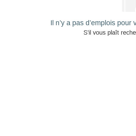
dessous
Il n’y a pas d’emplois pour 
S’il vous plaît rec