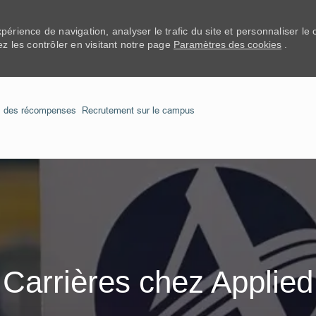
 analyze site traffic, and personalize content. Read about how we us
xpérience de navigation, analyser le trafic du site et personnaliser l
u continue to use this site, you consent to our use of cookies.
 les contrôler en visitant notre page
Paramètres des cookies
.
Skip to main content
l des récompenses
Recrutement sur le campus
Carrières chez Applied