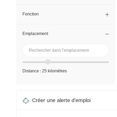
Fonction
Emplacement
Rechercher
Rechercher
dans
dans
Curseur
l’emplacement
l'emplacement
de
Distance :
25
kilomètres
plage
d’emplacement
Créer une alerte d’emploi