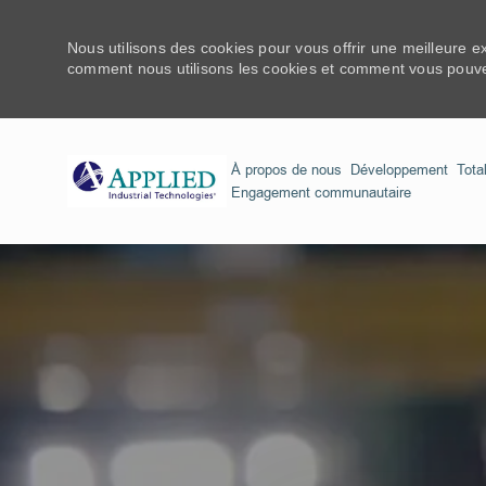
We use cookies to offer you a better browsing experience,
Nous utilisons des cookies pour vous offrir une meilleure e
can control them by visiting our Cookie Settings page. If yo
comment nous utilisons les cookies et comment vous pouvez
À propos de nous
Développement
Tota
Engagement communautaire
-