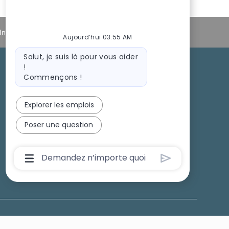
Informations personnelles
Aujourd’hui 03:55 AM
Message
Salut, je suis là pour vous aider
du
!
bot
Commençons !
Recrutement sur les campus
Explorer les emplois
Poser une question
Boîte
De
Saisie
De
L’utilisateur
Du
Chatbot
Avec
Bouton
D’envoi