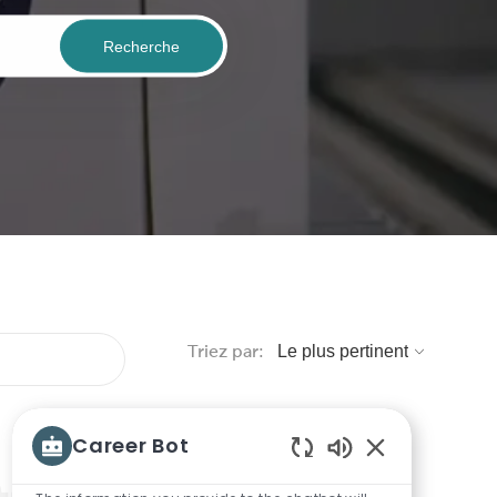
Recherche
Triez par:
Career Bot
Sons