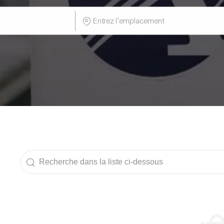
Enter
Location
Recherche
dans
la
liste
ci-